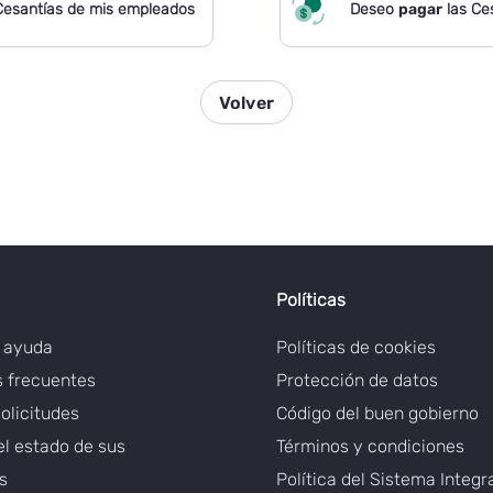
Cesantías de mis empleados
Deseo
pagar
las Ce
Volver
Políticas
e ayuda
Políticas de cookies
 frecuentes
Protección de datos
solicitudes
Código del buen gobierno
el estado de sus
Términos y condiciones
es
Política del Sistema Integ